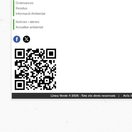
Ordenances
Residus
Informació Ambiental
Notícies i alertes
Actualitat ambiental
Línea Verde ® 2026 - Tots els drets reservats
|
Avís l