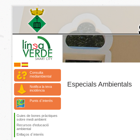
Consulta
mediambiental
Especials Ambientals
Notifica la teva
incidència
Punts d`interès
Guies de bones pràctiques
sobre medi ambient
Recursos d'educació
ambiental
Enllaços d´interés