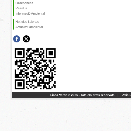
Ordenances
Residus
Informació Ambiental
Notícies i alertes
Actualitat ambiental
Línea Verde ® 2026 - Tots els drets reservats
|
Avís l