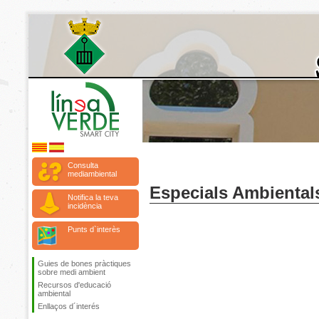
Consulta
mediambiental
Especials Ambiental
Notifica la teva
incidència
Punts d`interès
Guies de bones pràctiques
sobre medi ambient
Recursos d'educació
ambiental
Enllaços d´interés