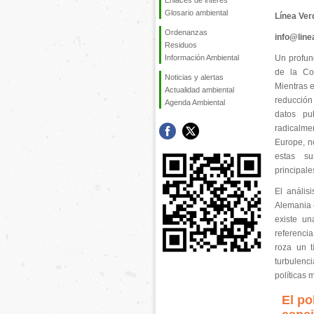
Enlaces de interés
Glosario ambiental
Línea Ver
Ordenanzas
info@lin
Residuos
Información Ambiental
Un profun
de la Com
Noticias y alertas
Mientras 
Actualidad ambiental
reducción
Agenda Ambiental
datos pu
radicalme
Europe, n
estas su
principale
El anális
Alemania 
existe un
referenci
roza un t
turbulenc
políticas 
El po