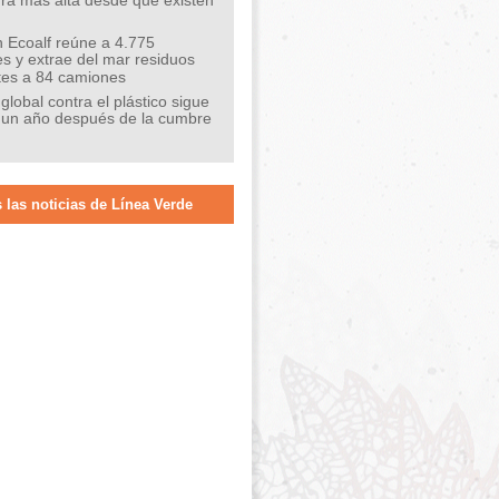
ra más alta desde que existen
 Ecoalf reúne a 4.775
s y extrae del mar residuos
tes a 84 camiones
 global contra el plástico sigue
 un año después de la cumbre
 las noticias de Línea Verde