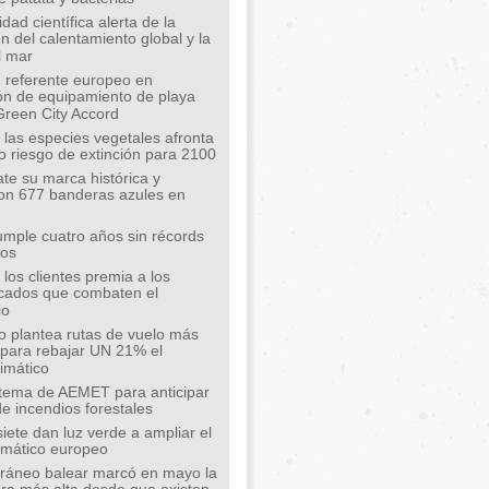
ad científica alerta de la
n del calentamiento global y la
l mar
 referente europeo en
ión de equipamiento de playa
Green City Accord
 las especies vegetales afronta
o riesgo de extinción para 2100
te su marca histórica y
on 677 banderas azules en
mple cuatro años sin récords
íos
los clientes premia a los
cados que combaten el
io
o plantea rutas de vuelo más
s para rebajar UN 21% el
limático
tema de AEMET para anticipar
de incendios forestales
siete dan luz verde a ampliar el
limático europeo
rráneo balear marcó en mayo la