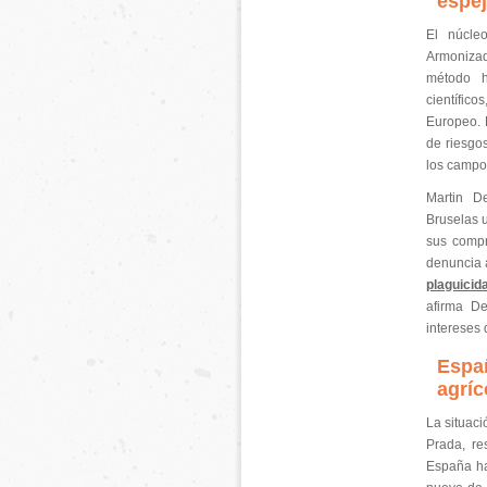
espe
El núcle
Armonizad
método h
científic
Europeo. L
de riesgo
los campo
Martin D
Bruselas u
sus compr
denuncia 
plaguicid
afirma De
intereses 
Españ
agríc
La situaci
Prada, re
España ha