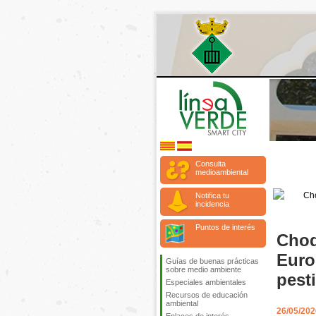
Consulta
medioambiental
Notifica tu
incidencia
Puntos de interés
Choq
Euro
Guías de buenas prácticas
sobre medio ambiente
pest
Especiales ambientales
Recursos de educación
ambiental
26/05/202