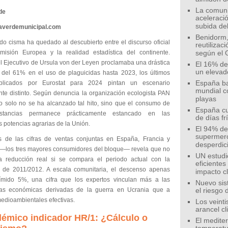
La comunid
de
aceleració
subida de
eaverdemunicipal.com
Benidorm,
do cisma ha quedado al descubierto entre el discurso oficial
reutilizac
isión Europea y la realidad estadística del continente.
según el 
el Ejecutivo de Ursula von der Leyen proclamaba una drástica
El 16% de
un elevad
 del 61% en el uso de plaguicidas hasta 2023, los últimos
blicados por Eurostat para 2024 pintan un escenario
España ba
mundial c
nte distinto. Según denuncia la organización ecologista PAN
playas
o solo no se ha alcanzado tal hito, sino que el consumo de
España cu
stancias permanece prácticamente estancado en las
de días fr
s potencias agrarias de la Unión.
El 94% de 
supermer
is de las cifras de ventas conjuntas en España, Francia y
desperdic
—los tres mayores consumidores del bloque— revela que no
UN estudi
a reducción real si se compara el periodo actual con la
eficiente
a de 2011/2012. A escala comunitaria, el descenso apenas
impacto c
ímido 5%, una cifra que los expertos vinculan más a las
Nuevo sis
ias económicas derivadas de la guerra en Ucrania que a
el riesgo 
medioambientales efectivas.
Los veinti
arancel c
lémico indicador HR/1: ¿Cálculo o
El medite