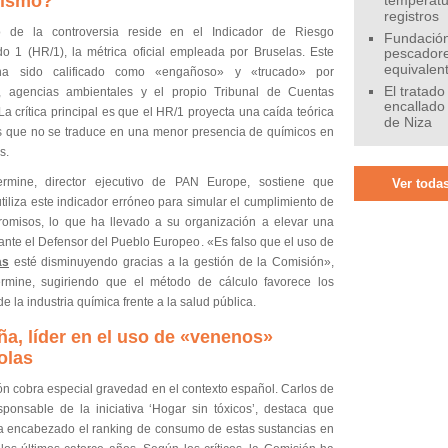
jismo?
temperatu
registros
o de la controversia reside en el Indicador de Riesgo
Fundación
o 1 (HR/1), la métrica oficial empleada por Bruselas. Este
pescadore
equivalen
a sido calificado como «engañoso» y «trucado» por
El tratado
os, agencias ambientales y el propio Tribunal de Cuentas
encallado
a crítica principal es que el HR/1 proyecta una caída teórica
de Niza
s que no se traduce en una menor presencia de químicos en
s.
ermine, director ejecutivo de PAN Europe, sostiene que
Ver todas
tiliza este indicador erróneo para simular el cumplimiento de
omisos, lo que ha llevado a su organización a elevar una
ante el Defensor del Pueblo Europeo. «Es falso que el uso de
as
esté disminuyendo gracias a la gestión de la Comisión»,
rmine, sugiriendo que el método de cálculo favorece los
de la industria química frente a la salud pública.
a, líder en el uso de «venenos»
olas
ón cobra especial gravedad en el contexto español. Carlos de
sponsable de la iniciativa ‘Hogar sin tóxicos’, destaca que
 encabezado el ranking de consumo de estas sustancias en