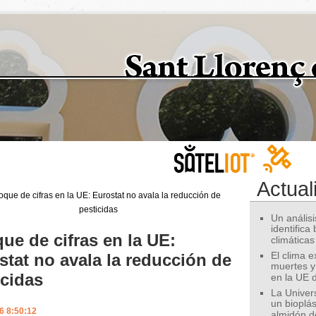
Actual
Un análisis
identifica
ue de cifras en la UE:
climáticas
stat no avala la reducción de
El clima 
muertes y
icidas
en la UE 
La Univer
un bioplás
6 8:50:12
almidón d