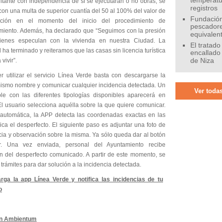
temperatu
ilitante con independencia de si se ejecutaran o no obras, se
registros
on una multa de superior cuantía del 50 al 100% del valor de
Fundación
cación en el momento del inicio del procedimiento de
pescadore
imiento. Además, ha declarado que “Seguimos con la presión
equivalen
uienes especulan con la vivienda en nuestra Ciudad. La
El tratado
ha terminado y reiteramos que las casas sin licencia turística
encallado
vivir”.
de Niza
r utilizar el servicio Línea Verde basta con descargarse la
ismo nombre y comunicar cualquier incidencia detectada. Un
Ver todas
le con las diferentes tipologías disponibles aparecerá en
El usuario selecciona aquélla sobre la que quiere comunicar.
automática, la APP detecta las coordenadas exactas en las
ca el desperfecto. El siguiente paso es adjuntar una foto de
cia y observación sobre la misma. Ya sólo queda dar al botón
r. Una vez enviada, personal del Ayuntamiento recibe
ión del desperfecto comunicado. A partir de este momento, se
s trámites para dar solución a la incidencia detectada.
n Ambientum