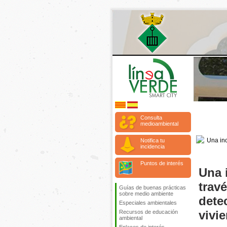
Consulta
medioambiental
Notifica tu
incidencia
Puntos de interés
Una 
trav
Guías de buenas prácticas
sobre medio ambiente
detec
Especiales ambientales
vivi
Recursos de educación
ambiental