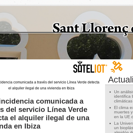
Actual
Un análisis
identifica
incidencia comunicada a
climáticas
és del servicio Línea Verde
El clima 
muertes y
ta el alquiler ilegal de una
en la UE 
La Univer
enda en Ibiza
un bioplás
almidón d