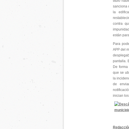
título hab
sanciona c
la edifi
restablec
contra q
impunidad 
están para 
Para pode
APP del m
desplegab
pantalla. 
De forma 
que se ubi
la inciden
de envia
notificac
inician lo
Redacció