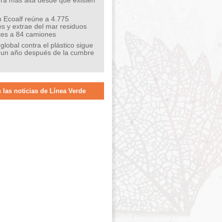
ra más alta desde que existen
 Ecoalf reúne a 4.775
s y extrae del mar residuos
tes a 84 camiones
 global contra el plástico sigue
 un año después de la cumbre
 las noticias de Línea Verde