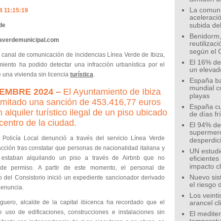
La comunid
4 11:15:19
aceleració
de
subida de
Benidorm,
eaverdemunicipal.com
reutilizac
según el 
l canal de comunicación de incidencias Línea Verde de Ibiza,
El 16% de
miento ha podido detectar una infracción urbanística por el
un elevad
e una vivienda sin licencia
turística
.
España ba
mundial c
EMBRE 2024 –
El Ayuntamiento de Ibiza
playas
amitado una sanción de 453.416,77 euros
España cu
 alquiler turístico ilegal de un piso ubicado
de días fr
 centro de la ciudad.
El 94% de 
supermer
 Policía Local denunció a través del servicio Línea Verde
desperdic
acción tras constatar que personas de nacionalidad italiana y
UN estudi
 estaban alquilando un piso a través de Airbnb que no
eficiente
impacto c
 de permiso. A partir de este momento, el personal de
Nuevo sis
 del Consistorio inició un expediente sancionador derivado
el riesgo 
denuncia.
Los veinti
iguero, alcalde de la capital ibicenca ha recordado que el
arancel c
 uso de edificaciones, construcciones e instalaciones sin
El medite