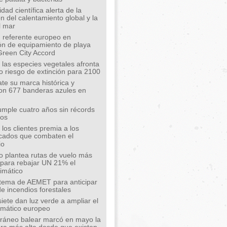
ad científica alerta de la
n del calentamiento global y la
l mar
 referente europeo en
ión de equipamiento de playa
Green City Accord
 las especies vegetales afronta
o riesgo de extinción para 2100
te su marca histórica y
on 677 banderas azules en
mple cuatro años sin récords
íos
los clientes premia a los
cados que combaten el
io
o plantea rutas de vuelo más
s para rebajar UN 21% el
limático
tema de AEMET para anticipar
de incendios forestales
siete dan luz verde a ampliar el
limático europeo
rráneo balear marcó en mayo la