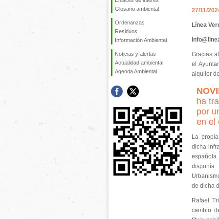
Enlaces de interés
Glosario ambiental
27/11/202
Ordenanzas
Línea Ver
Residuos
info@lin
Información Ambiental
Noticias y alertas
Gracias a
Actualidad ambiental
el Ayunta
Agenda Ambiental
alquiler d
NOVI
ha tr
por un
en el
La propia
dicha infr
española
disponía
Urbanismo
de dicha 
Rafael Tr
cambio de