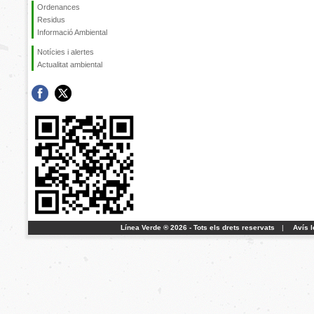
Ordenances
Residus
Informació Ambiental
Notícies i alertes
Actualitat ambiental
Línea Verde ® 2026 - Tots els drets reservats
|
Avís l