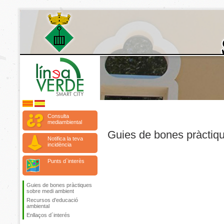
Consulta
mediambiental
Guies de bones pràctiq
Notifica la teva
incidència
Punts d`interès
Guies de bones pràctiques
sobre medi ambient
Recursos d'educació
ambiental
Enllaços d´interés