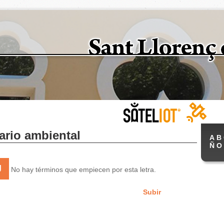
ario ambiental
A
B
Ñ
O
J
No hay términos que empiecen por esta letra.
Subir