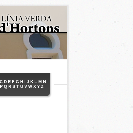
C
D
E
F
G
H
I
J
K
L
M
N
P
Q
R
S
T
U
V
W
X
Y
Z