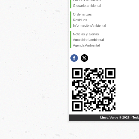
Enlaces de interés
Glosario ambiental
Ordenanzas
Residuos
Información Ambiental
Noticias y alertas
Actualidad ambiental
Agenda Ambiental
Línea Verde ® 2026 - Tod