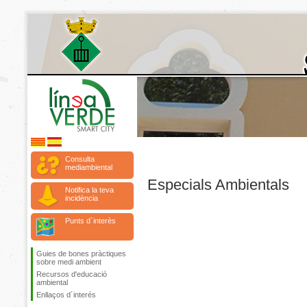
Consulta
mediambiental
Especials Ambientals
Notifica la teva
incidència
Punts d`interès
Guies de bones pràctiques
sobre medi ambient
Recursos d'educació
ambiental
Enllaços d´interés