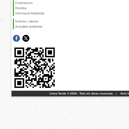
Ordenances
Residus
Informació Ambiental
Notícies i alertes
Actualitat ambiental
Línea Verde ® 2026 - Tots els drets reservats
|
Avís l